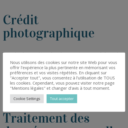
Crédit
photographique
Toutes les photographies présentées sur ce site sont protégées par le
Code de la propriété intellectuelle et artistique.
Nous utilisons des cookies sur notre site Web pour vous
Sauf directement spécifié sous les photos du site ou dans la balise
offrir l'expérience la plus pertinente en mémorisant vos
alternative et le référence d’image, les crédits photographiques sont :
préférences et vos visites répétées. En cliquant sur
Boutique L’Essentiel, Photographies de nos fournisseurs.
"Accepter tout", vous consentez à l'utilisation de TOUS
les cookies. Cependant, vous pouvez visiter notre page
Les photographies utilisées sur notre site ne peuvent pas être utilisées
"Mentions légales" et changer d'avis à tout moment.
par un tiers. Pour toute demande écrivez-nous à
lessentielsoulac@gmail.com.
Cookie Settings
Tout accepter
Traitement des